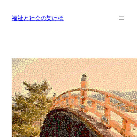
内
容
福祉と社会の架け橋
を
ス
キ
ッ
プ